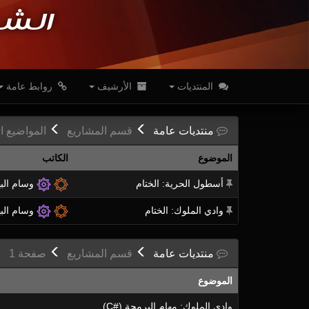
الشب
المنتديات
الأرشيف
روابط عامة
منتديات
عامة
قسم
المشاريع
المواضيع ال
الموضوع
الكاتب
أسطول الحرية: الختام
وسام الب
وادي الملوك: الختام
وسام الب
منتديات
عامة
قسم
المشاريع
ص
فحة
1
الموضوع
وادي الملوك: مهام البرمجة (#C)