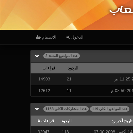
عاب
الدخول
الانضمام
عدد المواضيع المثبتة 2
الردود
قراءات
14903
21
12612
11
عدد المواضيع الكلي 119
عدد المشاركات الكلي 1158
تاريخ آخر رد
الردود
قراءات
14 أكتوبر 2008 07:00 م
118
32047