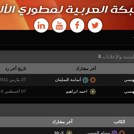
كة العربية لمطوري الأل
مثبتة والإعلانات
آخر مشارك
تاريخ آخر رد
هنسي
أسامة السلمان
27 مارس 2011 11:25 ص
هنسي
احمد ابراهيم
07 أغسطس 2010 08:50 م
الكاتب
آخر مشارك
وسام البهنسي
Mr-X