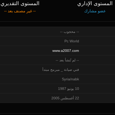
المستوى الإداري
المستوى التقديري
عضو مشارك
-- غير مصنف بعد --
-- محجوب --
Pc World
www.a2007.com
-- لم تُنشأ بعد --
فني صيانة _ مبرمج مبتدأ
Syria/nabk
10 يونيو 1987
22 أغسطس 2005