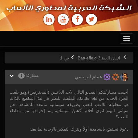
الشبكة العربية لمطوري الألعاب
Toggle
navigation
اتقان العبة Battlefield 3
ص
1
مشاركة
1
همام البهنسي
أحببت مشاركتكم الفيديو التالي لأحد اللاعبين (المحترفين) وهو يلعب
الجزء الجديد من Battlefield. الملفت للنظر في هذا المقطع بالذات
هو محاولة اللاعب للعب بطريقة سينمائية ممتعة للمشاهد. هل
سيأتي اليوم لنرى أفلام أكشن سينمائية يتم إخراجها من مقاطع
اللعب؟
دعونا نستمتع بالشاهدة أولاً ونترك التفكير بالإجابة لما بعد: