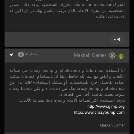
للحركهcharacter animation تحريك الشخصيه وبعد ذلك تصدير
الشخصيه الى محرك الالعاب الذي ترغب بالعمل بهاتمنى ان اكون قد
قدمت لك الفائده
مشاركة
3
Makkah Gamer
أنا أستخدم 3ds max و photoshop و crazy bump في صناعة
الألعاب و اتفق مع عبد الله حافظ بانقا أن بإستخدام z brush يمكنك
إضافة تفاصيل اخرة للشخصيات. أو يمكنك إستخدامGIMP بدل من
photoshop و crazy bump بدل من z brush و لكن crazy bump
سوف يعتيك تفاصيل أقل من z brush.
maya يستخدم أكثر لصناعة الأفلام و 3ds max لصناعة الألعاب.
http:/
/
www.gimp.org
http:/
/
www.crazybump.com
Makkah Gamer