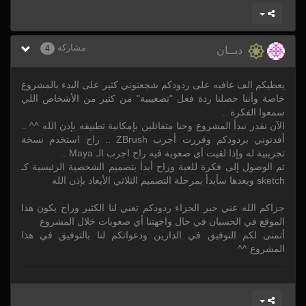
مشاركة
4
ديــان
يعطيكم الف عافيه على ردودكم شجعتوني كثير على البدء بالمشروع
خاصة وأننا حصلنا ردة فعل "تصعيبية" من كثير من الأشخاص اللي
سمعوا الفكرة ..
الآن نقدر نبدأ المشروع وحنا متفائلين بإمكانية تطبيقه بإذن الله ^^ ..
أفدتوني بردودكم وقررت أجرب ZBrush .. راح استخدم نسخة
تجريبية له وإذا لقيت أي صعوبة فيه راح اجرب الـ Maya ..
تم الوصول إلى فكرة للعبة وراح أبدأ بتصميم الشخصية الرئيسية كـ
sketch وبعدها سأبدأ بمرحلة التصميم الثلاثي الأبعاد بإذن الله
جزاكم الله عني خير الجزاء ردودكم تعني لنا الكثير وراح يكون هذا
الموقع في الحسبان في حال واجهتنا أي صعوبات خلال المشروع
أتمنى لكم التوفيق في الدارين ودعواتكم لنا بالتوفيق في هذا
المشروع ^^