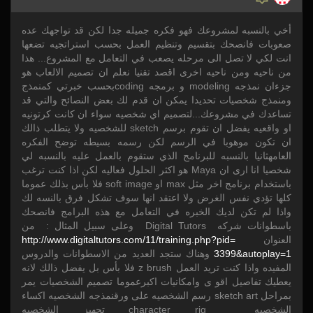
أخي بالنسبه لمشروعك فهو فكره جميله جدا لكن قد تواجهك عده
صعوبات فانصحك بتقسيم وتنظيم العمل بحسب استراتجيه تضعها
انت لكي لا تصل الى مرحله يصعب في التعامل مع المشروع... هذا
من ناحيه ومن ناحيه اخرى اقصد تقنيا نعلم ان تصميم الالعاب هو
جزءان نمذجه modeling و برمجه codingبحسب خبرتي كمنمذج
ومنمذج شخصيات تحديدا يمكن ان قدم لك بعض النصائح والتي قد
تساعدك في مشروعك...لتصميم اي شخصيه سواء ان كانت كرتونيه
او واقعيه يفضل ان تقوم برسم sketch للشخصيه ولا يتطلب ذالك
ان تكون موهوبا في الرسم لكن رسمه بسيطه توضح الفكره
العامهثانيا بالنسبه للبرنامج الذي ستقوم بالعمل عليه بالنسبه لي
شخصيا انا ارى ان Maya هو اكثر الحلول فعاليه لكن اذا كنت ترغب
باستخدام برنامج اخر مثل max او soft image فلا بأس بذلك عموما
كلها تؤدي نفس الغرض ولا اعتقد انها سوف تشكل فرق بالنسه لك
واذا لم تكن لديك الخبره في التعامل مع هذه البرامج فانصحك
باسطوانات شركه Digital Tutors وعلى سبيل المثال : من
العنوان
training.php?pid=
11/
www.digitaltutors.com/
/
http:/
1
autoplay=
3399&
وهناك ستجد العديد من الاسطوانات والدروس
المفيده واذا كنت تريد العمل z brush فلا بأس بل يفضل ذالك لانه
يعطيك تفاصيل اقو ى وامكانيات اكبرعموما تصميم الشخصيات يمر
بمراحل sketch art رسم الشخصيه على ورقنمذجه الشخصيه اكساء
الشخصيه character rig تجهيز الشخصيه