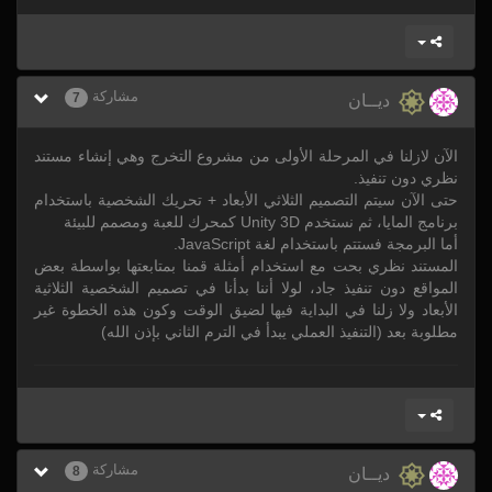
مشاركة
7
ديــان
الآن لازلنا في المرحلة الأولى من مشروع التخرج وهي إنشاء مستند
نظري دون تنفيذ.
حتى الآن سيتم التصميم الثلاثي الأبعاد + تحريك الشخصية باستخدام
برنامج المايا، ثم نستخدم Unity 3D كمحرك للعبة ومصمم للبيئة
أما البرمجة فستتم باستخدام لغة JavaScript.
المستند نظري بحت مع استخدام أمثلة قمنا بمتابعتها بواسطة بعض
المواقع دون تنفيذ جاد، لولا أننا بدأنا في تصميم الشخصية الثلاثية
الأبعاد ولا زلنا في البداية فيها لضيق الوقت وكون هذه الخطوة غير
مطلوبة بعد (التنفيذ العملي يبدأ في الترم الثاني بإذن الله)
مشاركة
8
ديــان