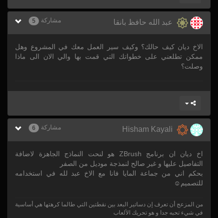
مشاركة
5
عبد الله حافظ بانقا
الاخ ديان كيف حالك؟ وكيف سير العمل معك في المشروع وهل
ممكن تطلعني على خطواتك التي قمت بها والي الان الى ماذا
وصلت؟
مشاركة
6
Hisham Kayali
اخ ديان ان برنامج ZBrush هو لنحت النماذج الجاهزة لاضافة
التفاصيل عليها و غير صالح لنمذجة موديل من الصفر
بحكم اني من جماعة المايا فانا مع الاخ عبد لله في استخدامه
للتصميم☺
من المزعج أن تعرف إن دساتير البعد بين نقطتين التي طالما كرهتها هي أساسية
في شيء تحبه جدا و هو تحريك الألعاب