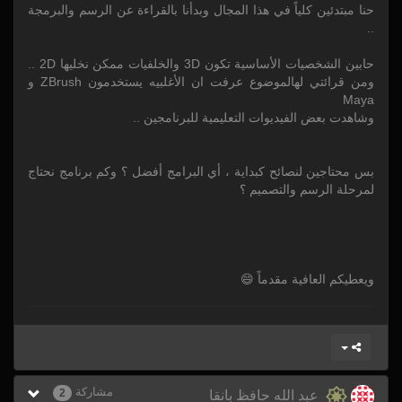
حنا مبتدئين كلياً في هذا المجال وبدأنا بالقراءة عن الرسم والبرمجة
..
حابين الشخصيات الأساسية تكون 3D والخلفيات ممكن نخليها 2D ..
ومن قرائتي لهالموضوع عرفت ان الأغلبيه يستخدمون ZBrush و
Maya
وشاهدت بعض الفيديوات التعليمية للبرنامجين ..
بس محتاجين لنصائح كبداية ، أي البرامج أفضل ؟ وكم برنامج نحتاج
لمرحلة الرسم والتصميم ؟
ويعطيكم العافية مقدماً 😄
مشاركة
2
عبد الله حافظ بانقا