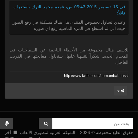
في 15 ديسمبر 2015 05:43 ص، غمغم محمد الترك باستغراب
قائلاً:
وعندي تساؤل بخصوص المنتدى هل هناك مشكلة في رفع الصور
حيث اني لم استطع في المرة الماضية رفع اي صورة
للأسف هناك مجموعة من الأخطاء الناجمة عن السماحيات في
المخدم الجديد. شكراً لتنبيهنا عليها. سنحاول معالجتها في القريب
العاجل.
http:/
/
www.twitter.com/
homambahnassi
حقوق الطبع محفوظة © 2026 :: الشبكة العربية لمطوري الألعاب
آخر