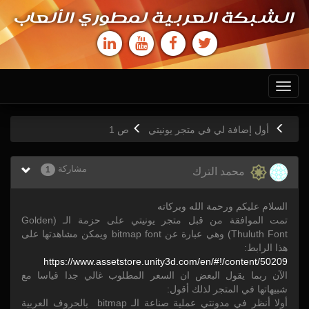
الشبكة العربية لمطوري الألعاب
Toggle
navigation
أول إضافة لي في متجر يونيتي
ص
1
مشاركة
1
محمد الترك
السلام عليكم ورحمة الله وبركاته
تمت الموافقة من قبل متجر يونيتي على حزمة الـ (Golden
Thuluth Font) وهي عبارة عن bitmap font ويمكن مشاهدتها على
هذا الرابط:
https:/
/
www.assetstore.unity3d.com/
en/
#!/
content/
50209
الآن ربما يقول البعض ان السعر المطلوب غالي جدا قياسا مع
شبيهاتها في المتجر لذلك أقول:
أولا أنظر في مدونتي عملية صناعة الـ bitmap بالحروف العربية