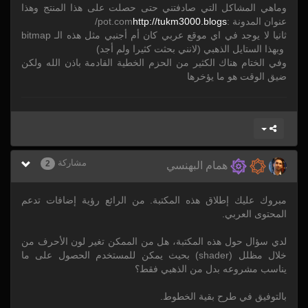
وماهي المشاكل التي صادفتني حتى حصلت على هذا المنتج وهذا
عنوان المدونة :
tukm3000.blogs
/
http:/
pot.com/
ثانيا لا يوجد في اي موقع عربي كان أم أجنبي مثل هذه الـ bitmap
وبهذا الستايل الذهبي (لانني بحثت كثيرا ولم أجد)
وفي الختام هناك الكثير من الحزم الخطية القادمة باذن الله ولكن
ضيق الوقت هو ما يؤخرها
مشاركة
2
همام البهنسي
مبروك عليك إطلاق هذه المكتبة. من الرائع رؤية إضافات تدعم
المحتوى العربي.
لدي سؤال حول هذه المكتبة، هل من الممكن تغير لون الأحرف من
خلال مظلل (shader) بحيث يمكن للمستخدم الحصول على ما
يناسب مشروعه بدل من الذهبي فقط؟
بالتوفيق في طرح بقية الخطوط.