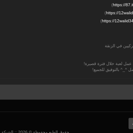
)
https:/
/
87.i
)
https:/
/
12walid
)
https:/
/
12walid34.
كيين في الزنقة
عمل لعبة خلال فترة قصيرة!
 ^_^ بالتوفيق للجميع!
حقوق الطبع محفوظة © 2026 :: الشبكة العربية لمطوري الألعاب