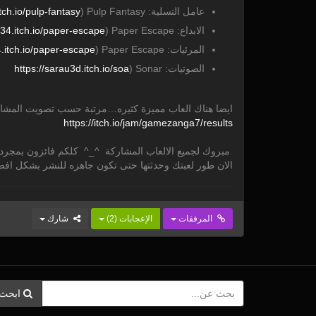
عامل التسلية: Pulp Fantasy (
pulp-fantasy
tch.io/
الابداع: Paper Escape (
paper-escape
34.itch.io/
المرئيات: Paper Escape (
paper-escape
itch.io/
الصوتيات: Sonar (
soa
sarau3d.itch.io/
/
https:/
ايضا هناك العاب مميزة كثيره…مرتبة حسب تصويت المشار
https:/
/
itch.io/
jam/
gamezanga7/
results
مبروك لجميع الالعاب المشاركة ^_^ كلكم فائزون بمجرد 
الان طور لعبتك وحدثتها حتى تكون جاهزه للنشر بشكل افضل
المرفقات
الإعجابات
(
2
)
شارك
ابحث