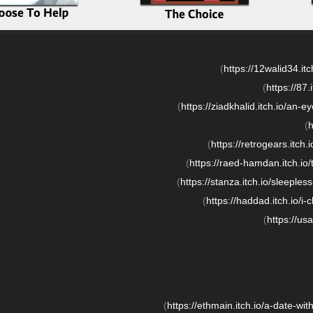
)
https:/
/
12walid34.itch
)
https:/
/
87.i
)
https:/
/
ziadkhalid.itch.io/
an-ey
)
h
)
https:/
/
retrogears.itch.i
)
https:/
/
raed-hamdan.itch.io/
)
https:/
/
stanza.itch.io/
sleepless
)
https:/
/
haddad.itch.io/
i-
)
https:/
/
usag
)
https:/
/
ethmain.itch.io/
a-date-with