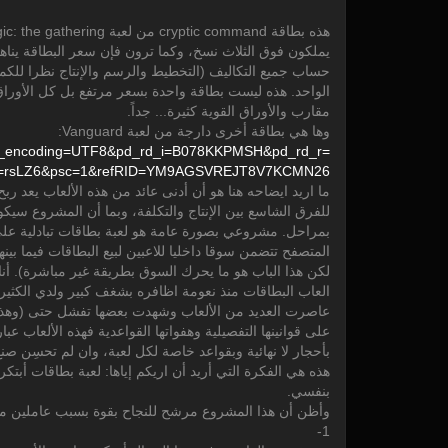
هذه بطاقة cryptic command من لعبة Magic: the gathering, بطاقة تلعب بكثرة لدى أغلب اللاعبين وأغلبهم
يملكون فوق الثلاث نسخ، وكما ترون فإن سعر البطاقة يناهز الـ30$ مع أن تكلفة إنتاج
حساب جميع التكاليف (التخطيط والرسم والإنتاج نظرا للكمية
الواحد. هذه ليست بطاقة واحدة بسعر مرتفع بل كل الأوراق
مقارب والأوراق القوية كثيرة... جداً.
وها هي بطاقة أخرى دارجة من لعبة Vanguard:
_encoding=
UTF8&
pd_rd_i=
B078KKPMSH&
pd_rd_r=
=
rsLZ6&
psc=
1&
refRID=
YM9AGSVREJT8V7KCMN26
ما اريد ايضاحه هنا هو أن أدنى عائد من هذه الألعاب يعد ربح 
للفرق الشاسع بين الإنتاج والتكلفة، وبما أن المشروع سيك
بمراحل. مشروعي بصورة عامة هو لعبة بطاقات تبادلية على 
المتصفح تتضمن سوقا داخليا للاعبين لبيع البطاقات فيما بينهم
لكن هذا الباب هو ما يحرك السوق بطريقة غير مباشرة). أ
العاب البطاقات منذ نعومة اظافره بشغف كبير ولدي الكثير
عاصرت العديد من الألعاب وشهدت بعضها تفشل حتى (وهذا 
على قوانينها التفصيلية وهفواتها القواعدية فهذه الألعاب 
بأحجار لا نهائية وبقواعد خاصة لكل لعبة، وان لم تحسِن صن
هذه هي الفكرة التي أريد أن اريكم إياها: لعبة بطاقات أبتك
بنفسي.
وأظن أن هذا المشروع مرشح للنجاح بقوة بسبب عاملين م
1-