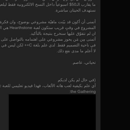
ما يقارب الـ50$ اسبوعياً داخل النسخ الالكترونية فقط ليلعبوا!! لا ليشتروا الأوراق أو ما شابه.. في هذا السوق نحن
نستهدف الحيتان مباشرة.
أتمنى أن أكون قد بيّنت ماهيّة مشروعي بوضوح، وان فكرة ا
المشروع في وقتٍ قريب ستكون لعبة Hearthstone هي المنافس الوحيد، فحتى
ان لم نتفوّق عليها سنخرج بنتيجة بالتأكيد.
أتمنى مِن مَن يحوز مشروعي على اهتمامه بالتواصل على asim.kdx@gmail.com , مع العلم أن عملي سيكو
في ناحية التصميم فقط. لدي علم بلغة C++ لكن ليس في مجال الألعاب تحديدا,
لا أعلم ما مدى نفع ذلك.
تحياتي، عاصم.
(في حال لم يكن لديكم
أي علم بكيفية لعب هاته الألعاب، فهذا فيديو تعليمي للعبة Magic:
the Gathering: