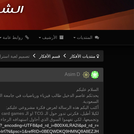
الشب
المنتديات
الأرشيف
روابط عامة
منتديات الأفكار
قسم الأفكار
تصميم لعبة استرا
Asim D
السلام عليكم
يحدثكم عاصم الدخيل طالب فيزياء ورياضيات في جامعة ال
السعودية.
أكتب اليكم هذه الرسالة لعرض فكرة مشروعي عليكم;
لكيلا أطيل، فكرتي تدور حول الـ TCG او الـ Trading card games وهي الألعاب التي تتمحور حول اللعب بالبطاقات
وتجميعها، لكي تفهموا السوق الذي أحاول استهدافه الرجاء 
?_encoding=
UTF8&
pd_rd_i=
B00X4LRA2I&
pd_rd_r=
=
lrf7N&
psc=
1&
refRID=
0BEQWDKQ9HMNQ8A8EZJH