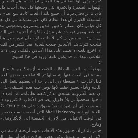
عبر خبرتي الواسعة في هذا المجال أدركت ما هي الأسس ال
الهفوات الصغيرة والكبيرة التي وضعتها كل لعبة، أخذت كل 
كان ما يزعجني دوما أن جميع تلك الالعاب كانت تتبع نظام 
المشكلة الكبرى ان هذا النظام كان أكبر مشكلة في كل لعب
كل حياتي كان معظم الاعبين اللذين يخسرون يتحججون بهذا ا
أستطيع لومهم فهو حقا غير عادل، ولكن لا أحد ولا حتى ا
أي شيء. المدهش أن كل الألعاب حاولت أن تدور حول هذا ا
فشلت فترك هذا الأساس صعب للغاية. بعد الكثير من الت
أن اخرج بلعبة لا تعتمد على هذا الأساس بالكلية، وفي ذات 
التلاعب، وهذا ما قد يكون نقلة ثورية في هذا السوق.
2-
مؤخراً، تمر العاب البطاقات الحقيقية بأزمة كبيرة، فأصبح 
مشقة في البحث عنها وتحصيلها ثم الالتقاء مع بعضهم للعب
فعل كل شيء بضغطة زر، الى درجة ان بعضهم ينتقل الى
اللعبة وبأداء تعيس فقط لأنها توفر عليه هذه المشقة. على 
أي لعبة الكترونية تستحق الذكر كلعبة بطاقات، عدا لعبة Hearthstone والتي لا توفر سوقاً
داخليا. شخصياً لي باعٌ طويل أيضا في الألعاب الالكترونية (
ولم يسبق لي أن شهدت لعبةً بسوق داخلي عدا MTG: Online وهي نسخة رديئة من ذات
اللعبة الورقية، وAlteil Horizons التي أخفقت بسبب صغر فريق التطوير. أنه الوقت المناسب الذي تُنشأ فيه لعبة بطاقات جديدة،
في الوقت الانتقالي من الأوراق الحقيقية الى الالكترونية.
وفارغ.
جدير بالذكر أن جمهور هذه الألعاب لديهم أريحية كاملة ف
الأوراق التي يريدونها، وفي بعض الحالات ورقة أو اثنتان. 