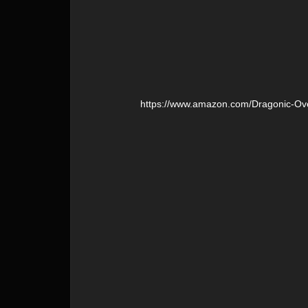
https:/
/
www.amazon.com/
Dragonic-Ove