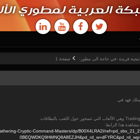
كة العربية لمطوري الأل
تيجية فريدة -في حاجة الى مطور-
ص
فحة
1
ملك فهد في
مشاهدة هذا الرابط:
athering-Cryptic-Command-Masters/
dp/
B00X4LRA2I/
ref=
pd_sbs_21_2
0BEQWDKQ9HMNQ8A8EZJH&
pd_rd_w=
dFYRC&
pd_rd_wg