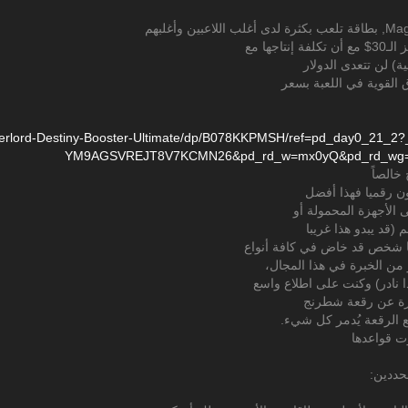
ها مع
) لن تتعدى الدولار
 القوية في اللعبة بسعر
rlord-Destiny-Booster-Ultimate/
dp/
B078KKPMSH/
ref=
pd_day0_21_2?
YM9AGSVREJT8V7KCMN26&
pd_rd_w=
mx0yQ&
pd_rd_wg
خالصاً
ون رقميا فهذا أفضل
الأجهزة المحمولة أو
 (قد يبدو هذا غريبا
نا شخص قد خاض في كافة أنواع
 من الخبرة في هذا المجال،
نادر) وكنت على اطلاع واسع
عبارة عن رقعة شطرنج
ع الرقعة يُدمر كل شيء.
رت قواعدها
حددين: