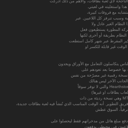
ناجحة لأي لعبة بطاقات، والأهم من ذلك أدركت
هذا واستغليته في لعبتي.
متشابه مع فروقات كبيرة،
ة وسبب تنرفز كل اللاعبين. عبر
لنظام الغير عادل ولا
لشركة المطورة يستطيعون فعل
لنظام بطريقة أو أخرى لكنها
فكير المفرط عبر شهر كامل استطعت
الوقت غير قابلة للكسر او
الناس يتكاسلون التعامل مع الأوراق ويجدون
 بها خصوصا بعد تعودهم على
 نسخة رقمية غير مصرّحة من نفس
الجانب الآخر ليس هنالك
العاب بطاقات او غيرها)
 حرفياً، السوق عطش
ي دفع مبلغ هائل من مدخراتهم فقط ليحصلوا على
اللاعبون في محيطي يدفعون