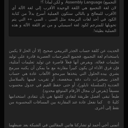
التجميع) Assembly Language و لكن لماذا ؟!
لان لغة التجميع هي اللغة الوحيدة الأقرب إلي لغة الآلة أي
الأقرب للمعالج و بالتالي ستكون العملية أسرع بدلاً من كتابة
الكود في أحد لغات البرمجة مثل السى ، السى ++ التي يتم
تحويلها للمترجم لكود لغة اسيمبلي و من ثم اللغة الآلة و هذه
العملية بطيئة!.
الحديث عن كلفة حساب الجذر التربيعي صحيح. إلا أن الحل لا يكمن
باستخدام لغة التجميع، فجميع المترجمات العصرية قادرة على توليد
تعليمات فعالة، وبفرض أنها فعلاً قاصرة عن توليد تعليمات أمثلية،
فإن فرق الأداء لن يكون كبيراً مقارنة مع ما يمكن أن يكتبه مبرمج
بشري بيده.الحلول التي يتخذها مبرمجو الألعاب عادة هي حساب
الجذر بمتغيرات ذات دقة منخفضة، أو تقريب قيمها بالسلاسل
العددية (كسلسلة تايلور)، أو حتى حفظ القيم في جدول محسوب
مسبقاً (بفرض أن مجال الأرقام المتوقع محدود).
طبعاً تبقى أفضل طريقة لتفادي كلفتها هي بأن تتفادى استخدامها
كليةً ☺ كما نفعل عادة عند المقارنة بين المسافات المحسوبة من
نقط إلى أخرى.
أتمنى أخي أحمد لو تشاركنا هاتين المقالتين في الشبكة بعد ضبطهما