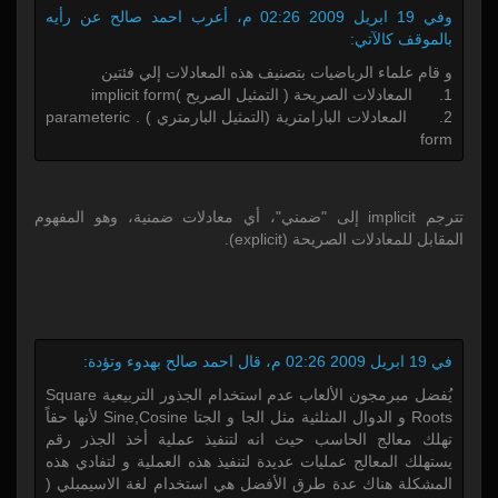
وفي 19 ابريل 2009 02:26 م، أعرب احمد صالح عن رأيه
بالموقف كالآتي:
و قام علماء الرياضيات بتصنيف هذه المعادلات إلي فئتين
1. المعادلات الصريحة ( التمثيل الصريح )implicit form
2. المعادلات البارامترية (التمثيل البارمتري ) . parameteric
form
تترجم implicit إلى "ضمني"، أي معادلات ضمنية، وهو المفهوم
المقابل للمعادلات الصريحة (explicit).
في 19 ابريل 2009 02:26 م، قال احمد صالح بهدوء وتؤدة:
يُفضل مبرمجون الألعاب عدم استخدام الجذور التربيعية Square
Roots و الدوال المثلثية مثل الجا و الجتا Sine,Cosine لأنها حقاً
تهلك معالج الحاسب حيث انه لتنفيذ عملية أخذ الجذر رقم
يستهلك المعالج عمليات عديدة لتنفيذ هذه العملية و لتفادي هذه
المشكلة هناك عدة طرق الأفضل هي استخدام لغة الاسيمبلي (