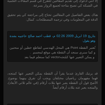
إلا أنني أدعوك إلى تقديم المقالتين للطرح في قسم المقالات العلمية
في الشبكة كي تصبح متاحة لجميع الزوار بسرعة.
هناك بعض التفاصيل في المقالتين تحتاج إلى مراجعة كي يتم تحقيق
الدقة في المعلومات وفي ترجمة المصطلحات. كمثال:
بتاريخ 19 ابريل 2009 02:26 م، قطب احمد صالح حاجبيه بشدة
وهو يقول:
تُعتبر النقطة Point هي المحل الهندسي لتقاطع خطين أو منحنين
و كما سنري سنجد أن النقطة هي موقع لمجسم .
و يمكن التعبير عنها كمُتجهvector كما سنعلم فيما بعد
قد يرتبك القارئ عندما يقرأ أن النقطة يمكن التعبير عنها كمتجه،
فهما مفهومان رياضيان مختلفان ويجب أن نفرق بينهما بوضوح.
الأصح قول أن النقطة يعبر عنها بثلاث أرقام (في عالم ثلاثي الأبعاد)،
والمتجه يعبر عنه بثلاث أرقام أيضاً.