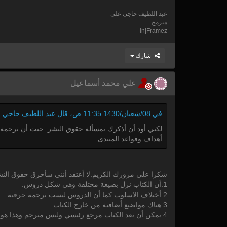
عبد اللطيف حاجي علي
مبرمج
In|Framez
شارك
علي محمد أسماعيل
في 08/شعبان/1430 11:35 ص، قال عبد اللطيف حاجي علي بهدوء وتؤدة:
لكني أود أن أذكرك بمسألة حقوق النشر. حيث أن ترجمة 
أهداف وقواعد المنتدى
شكرا على مرورك الكريم.لا أعتقد أنني سأخرق حقوق النشر
1.أن الكتاب نزل بصيغة مختلفة وهي شكل دروس.
2.أختلاف الاسلوب كما أن الدروس ليست ترجمة حرفية.
3.هناك مواضيع أضافية من خارج الكتاب.
4.يمكن أن تعد الكتاب مرجع رئيسي وليس مترجم وهذا هو الواقع.