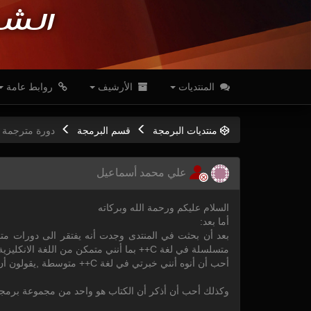
الشب
المنتديات
الأرشيف
روابط عامة
منتديات البرمجة
قسم البرمجة
دورة مترجمة في
علي محمد أسماعيل
السلام عليكم ورحمة الله وبركاته
أما بعد:
بعد أن بحثت في المنتدى وجدت أنه يفتقر الى دورات مت
متسلسلة في لغة C++ بما أنني متمكن من اللغة الانكليزية والحمد لله.
أحب أن أنوه أنني خبرتي في لغة C++ متوسطة ,يقولون أن أفضل الطرق لتعلم الشيء هو تعليمه للأخرين.
وكذلك أحب أن أذكر أن الكتاب هو واحد من مجموعة برمجة ال