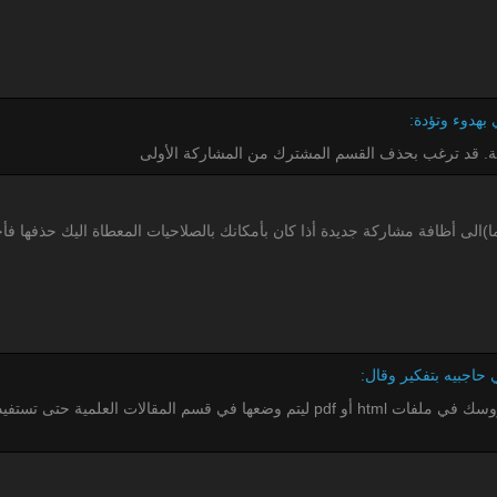
نية. قد ترغب بحذف القسم المشترك من المشاركة الأولى
ا)الى أظافة مشاركة جديدة أذا كان بأمكانك بالصلاحيات المعطاة اليك حذفها ف
بالنظر إلى الدرس الأول أعتقد أنه من الأفضل أن تضع دروسك في ملفات html أو pdf ليت