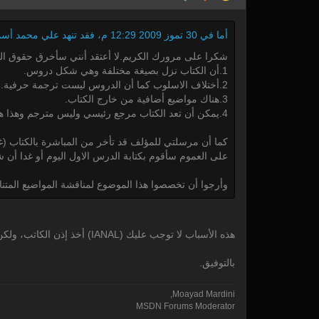
أما في 30 تموز 2009 12:29 م، فقد تنهد علي محمد أسماعيل بارتياح وهو يرد:
شكرا على مرورك الكريم.لا أعتقد أنني سأخرق حقوق الن
1.أن الكتاب نزل بصيغة مختلفة وهي شكل دروس.
2.أختلاف الاسلوب كما أن الدروس ليست ترجمة حرفية.
3.هناك مواضيع أضافية من خارج الكتاب.
4.يمكن أن تعد الكتاب مرجع رئيسي وليس مترجم وهذا هو الواقع.
كما أن مرسلتي للمؤلف قد تأخر من المباشرة بالكتاب (غال
على العموم سأقوم بكتابة الدرس الاول اليوم أو غدا أن شا
وأرجوا أن تخصصوا هذا الموضوع لمناقشة المواضيع المتناو
هذه الأسباب لا توجب عليك (IANAL) أخذ إذن الكاتب، ولكن تذكر ضرورة ذكر المصدر، وهو ما لم تفعله في الدرس الأول من السلسلة.
بالتوفيق.
Moayad Mardini,
MSDN Forums Moderator