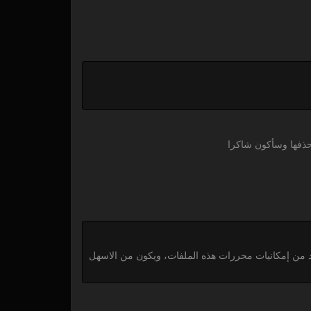
أحذفها وسأكون شاكرا
م وضعها في قسم المقالات العلمية حتى تستفيد من إمكانيات محررات هذه الملفات، ويكون من الاسهل