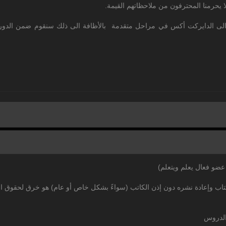
ا يحرمنا المحترفون من ملاحظاتهم القيمة.
 لغة C++ و OOP و GUI وGDI بالاظافة الى الدايركت أكس في مراحل متقدمة بالأظافة الى ذلك س
عضو فعال يعلم ويتعلم)
تاب وإعادة نشره دون إذن الكاتب (سواءً بشكل خاص أو عام) هو خرق لحقوق ا
الدروس