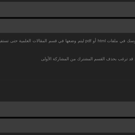
بالنظر إلى الدرس الأول أعتقد أنه من الأفضل أن تضع دروسك في ملفات html أو pdf لي
ية. قد ترغب بحذف القسم المشترك من المشاركة الأولى