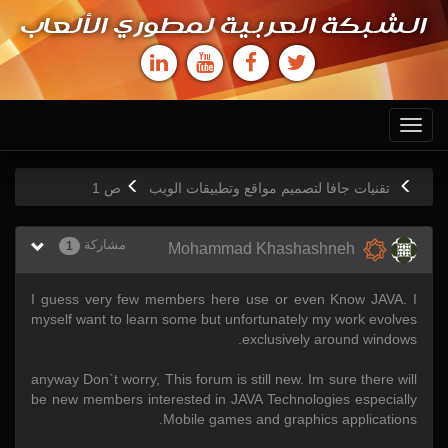
الشبكة العربية لمطوري الألعاب
Toggle
navigation
تقنيات جافا لتصميم مواقع وتطبيقات الويب
ص
1
مشاركة
1
Mohammad Khashashneh
I guess very few members here use or even Know JAVA. I
myself want to learn some but unfortunately my work evolves
exclusively around windows.
anyway Don`t worry, This forum is still new. Im sure there will
be new members interested in JAVA Technologies especially
Mobile games and graphics applications.