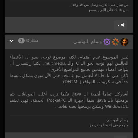
من سار على الدرب وصل, من جد وجد...
بس عتبك على اللي بيسمع
مشاركة
2
وسام البهنسي
ليس الموضوع عدم اهتمام، لكنه موضوع توجه. يبدو أن الأعضاء
الحاليين لهم توجه نحو الـ C والـ multimedia. لكننا _نتمنى_ أن
يتواجد أعضاء مهتمين بجميع المواضيع الأخرى!
لأكن عني أنا، فأنا لا أتعامل مع الـ java حتى الآن سوى بشكل مبسط
جداً في سكريبتات المواقع (DHTML).
أشاركك تماماً أهمية الـ java. فكما نرى، أغلب الموبايلات يتم
برمجتها بالـ java. بينما أجهزة الـ PocketPC الحديثة، فهي تعتمد
WindowsCE ويمكن برمجتها بعدة لغات...
وسام البهنسي
مبرمج في إنفيديا وإنفريمز