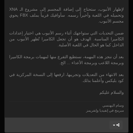
لإظهار الأنبوب، ستحتاج إلى إضافة المجسم إلى مشروع الـ XNA
وتحميله في اللعبة وأخيراً رسمه. سأوافيك قريباً بملف FBX يحوي
مجسم الأنبوب.
ضمن التحديات التي ستواجهك أثناء رسم الأنبوب هي اختيار إعدادات
الكاميرا المناسبة. الهدف هو أن تجعل الكاميرا تٌظهر الأنبوب من
الداخل كما هو الحال في اللعبة الأصلية.
بعد أن ننجز هذه المهمة، نستطيع التفرع منها لمهمات برمجة الكاميرا
وبرمجة اللاعب وبرمجة الأعداء ... الخ.
بعد الانتهاء من التعديلات وتجريبها، ارفعها إلى النسخة المركزية في
كود بليكس وأعلمنا بذلك.
والسلام عليكم
وسام البهنسي
مبرمج في إنفيديا وإنفريمز