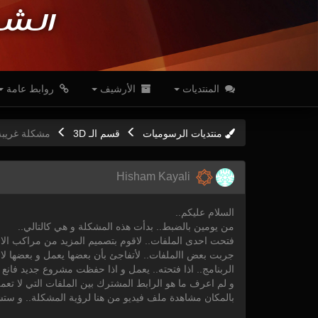
الشب
المنتديات
الأرشيف
روابط عامة
منتديات الرسوميات
قسم الـ 3D
مشكلة غريبة
Hisham Kayali
السلام عليكم..
من يومين بالضبط.. بدأت هذه المشكلة و هي كالتالي..
فتحت احدى الملفات.. لاقوم بتصميم المزيد من مراكب الاع
جربت بعض االملفات.. لأتفاجئ بأن بعضها يعمل و بعضها لا ي
الربنامج.. اذا فتحته.. يعمل و اذا حفظت مشروع جديد فانع
و لم اعرف ما هو الرابط المشترك بين الملفات التي لا تعمل... فب
بالمكان مشاهدة ملف فيديو من هنا لرؤية المشكلة.. و ست