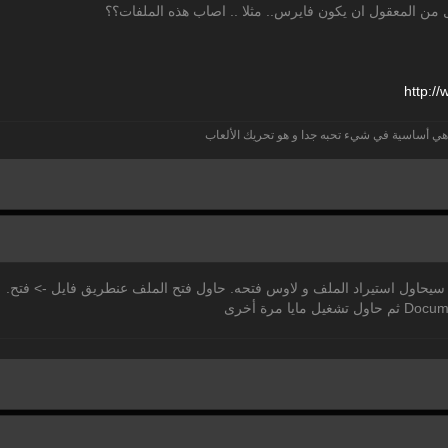
 المعقول ان يكون فايرس.. مثلا .. اصاب هذه الملفات؟؟
http:/
/
w
 هي أساسية في شيء تحبه جدا و هو تحريك الألعاب
حاول استيراد الملف و لاوس فتحه. حاول فتح الملف عنطريق فايل ‎-> فتح.