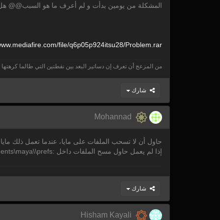
المشكلة من يومين بدأت و لم أعرف ما هو السبب@@ هل من
ww.mediafire.com/
file/
q6p05p924itsu28/
Problem.rar
من المزعج أن تعرف إن دساتير البعد بين نقطتين التي طالما كرهتها
شارك
Mohannad
حاول أن لا تسحب الملفات على مايا، عندما تعمل ذلك مايا سي
إذا لم يعمل حاول مسح الملفات داخل :Documents\maya\\prefs ثم حاول تشغيل مايا مرة أخرى
شارك
Hisham Kayali