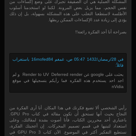
المشكلة العملية هي أن الصفيفة تجبرك على وضع إكساءات من
نفس الحجم، مما يزيل بعض المرونة. لكننا لو استخدمنا أسلوب
الأطلسة لاستطعنا التغلب على هذه المشكلة بسهولة، بل إن ذلك
يؤدي إلى زيادة عدد الإكساءات الممكن ربطها.
بصراحة أنا أجد الفكرة رائعة!!
في 28/رمضان/1432 05:47 ص، غمغم 16mofed84 باستغراب
قائلاً:
بحثت على google عن Render to UV Deferred render و لم
اجد احد يستخدم هذه الفكره فما رأيكم بتسجيلها في موقع
nVidia
رأيي الشخصي ألا تضيع فكرتك في هذا المكان. أنا أرى الفكرة من
النجاح بحيث أنها تستحق أن تكون مقالة في كتاب GPU Pro.
باعتباري أحد محررين الكتاب، فأنا أصوت بشدة لمقالتك، وعلى
استعداد لتبنيها في قسم تصميم المحركات. إن أعجبتك الفكرة،
نستطيع التفكير أكثر في الموضوع. الآن كتاب GPU Pro 3 في