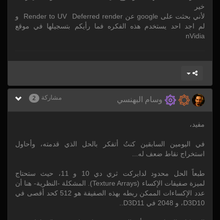
خير
لأني بحثت على google عن Render to UV Deferred render و
لم اجد احد يستخدم هذه الفكره فما رأيكم بتسجيلها في موقع
nVidia
مشاركة
2
وسام البهنسي
مفيد،
في اليومين السابقين كنتُ أتفكر بالحل الذي قدمته، وأحاول
استخراج نقاط ضعف له...
طبعاً الحل محدود لدايركت ثري دي 10 و 11، حيث ستحتاج
لميزة صفيفات الإكساء (Texture Arrays). المشكلة -النظرية- هنا أن
عدد الإكساءات الممكن ربطه بهذه الصفيفة هو 512 كحد أقصى في
D3D10، و 2048 في D3D11..