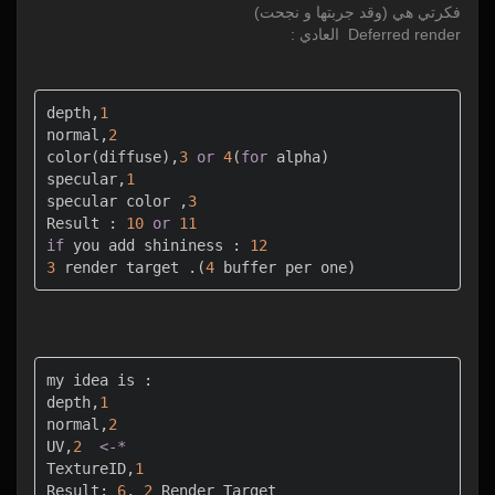
فكرتي هي (وقد جربتها و نجحت)
Deferred render العادي :
depth,
1
normal,
2
color
(diffuse),
3
or
4
(
for
 alpha)

specular,
1
specular color ,
3
Result : 
10
or
11
if
 you add shininess : 
12
3
 render target .(
4
 buffer per one)
my idea is :

depth,
1
normal,
2
UV,
2
<
-
*
TextureID,
1
Result: 
6
, 
2
 Render Target
