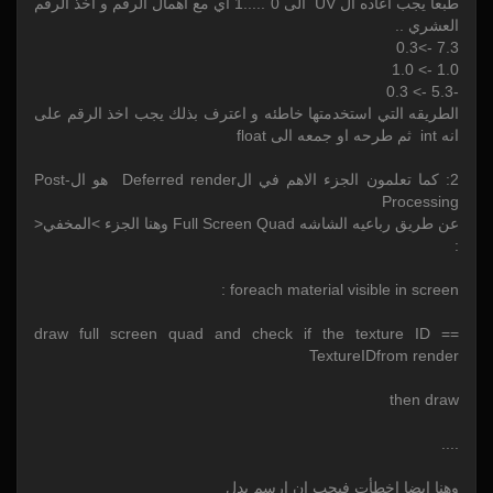
طبعا يجب اعاده ال UV الى 0 .....1 اي مع اهمال الرقم و اخذ الرقم
العشري ..
7.3 ->0.3
1.0 -> 1.0
-5.3 -> 0.3
الطريقه التي استخدمتها خاطئه و اعترف بذلك يجب اخذ الرقم على
انه int ثم طرحه او جمعه الى float
2: كما تعلمون الجزء الاهم في الDeferred render هو الPost-
Processing
عن طريق رباعيه الشاشه Full Screen Quad وهنا الجزء >المخفي<
:
foreach material visible in screen :
draw full screen quad and check if the texture ID ==
TextureIDfrom render
then draw
....
وهنا ايضا اخطأت فيجب ان ارسم بدل