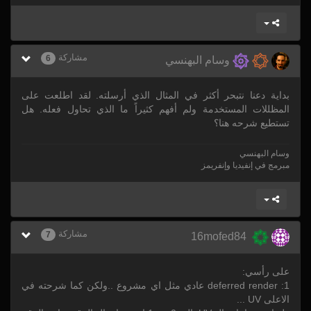
مشاركة
6
وسام البهنسي
بداية دعنا نتبحر أكثر في المثال الذي أرسلته. لقد اطلعت على
المظللات المستخدمة ولم أفهم كثيراً ما الذي تحاول فعله. هل
تستطيع شرحه هنا؟
وسام البهنسي
مبرمج في إنفيديا وإنفريمز
مشاركة
7
16mofed84
على رأسي:
1: deferred render عادي مثل اي مشروع ..ولكن كما شرحته في
الاعلى UV ...