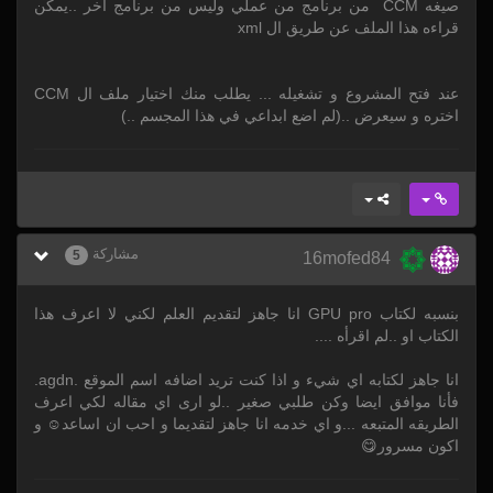
صيغه CCM من برنامج من عملي وليس من برنامج اخر ..يمكن
قراءه هذا الملف عن طريق ال xml
عند فتح المشروع و تشغيله ... يطلب منك اختيار ملف ال CCM
اختره و سيعرض ..(لم اضع ابداعي في هذا المجسم ..)
مشاركة
5
16mofed84
بنسبه لكتاب GPU pro انا جاهز لتقديم العلم لكني لا اعرف هذا
الكتاب او ..لم اقرأه ....
انا جاهز لكتابه اي شيء و اذا كنت تريد اضافه اسم الموقع .agdn.
فأنا موافق ايضا وكن طلبي صغير ..لو ارى اي مقاله لكي اعرف
الطريقه المتبعه ...و اي خدمه انا جاهز لتقديما و احب ان اساعد☺ و
اكون مسرور😋