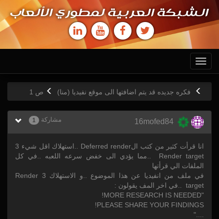
الشبكة العربية لمطوري الألعاب
Toggle
navigation
فكره جديده قد يتم اضافتها الى موقع نفيديا (منا)
ص
1
مشاركة
1
16mofed84
انا قرأت كثير من كتب الDeferred render ..استهلاك اقل شيء 3
Render target ..مما يؤدي الى خفض سرعه اللعبه ..في كل
الملفات الي قرأتها
في ملف من انفيديا عن هذا الموضوع ..و الاستهلاك 3 Render
target ..في اخر المف يقولون :
"MORE RESEARCH IS NEEDED!
PLEASE SHARE YOUR FINDINGS!
...."