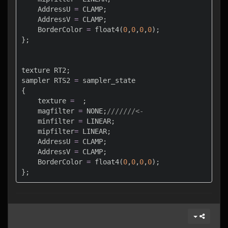
    AddressU 
=
 CLAMP;

    AddressV 
=
 CLAMP;

    BorderColor 
=
float4
(
0
,
0
,
0
,
0
);

};

texture RT2;

sampler RTS2 
=
 sampler_state

{

    texture 
=
  ;

    magfilter 
=
 NONE;
///////<-
    minfilter 
=
 LINEAR;

    mipfilter
=
 LINEAR;

    AddressU 
=
 CLAMP;

    AddressV 
=
 CLAMP;

    BorderColor 
=
float4
(
0
,
0
,
0
,
0
);

};