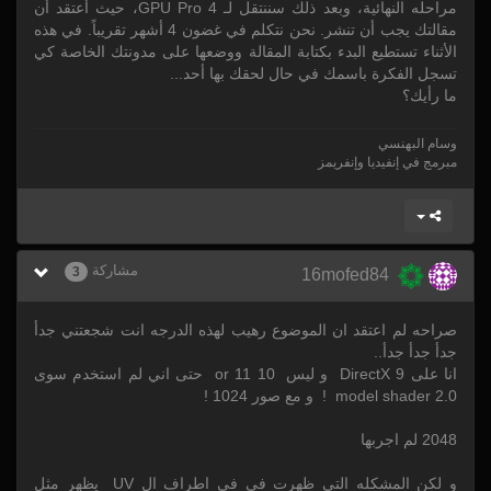
مراحله النهائية، وبعد ذلك سننتقل لـ GPU Pro 4، حيث أعتقد أن
مقالتك يجب أن تنشر. نحن نتكلم في غضون 4 أشهر تقريباً. في هذه
الأثناء تستطيع البدء بكتابة المقالة ووضعها على مدونتك الخاصة كي
تسجل الفكرة باسمك في حال لحقك بها أحد...
ما رأيك؟
وسام البهنسي
مبرمج في إنفيديا وإنفريمز
مشاركة
3
16mofed84
صراحه لم اعتقد ان الموضوع رهيب لهذه الدرجه انت شجعتني جدأ
جدأ جدأ جدأ..
انا على DirectX 9 و ليس 10 or 11 حتى اني لم استخدم سوى
model shader 2.0 ! و مع صور 1024 !
2048 لم اجربها
و لكن المشكله التي ظهرت في في اطراف ال UV يظهر مثل