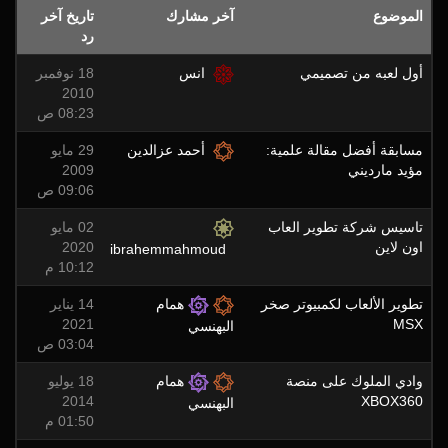
الموضوع
آخر مشارك
تاريخ آخر
رد
أول لعبه من تصميمي
انس
18 نوفمبر
2010
08:23 ص
مسابقة أفضل مقالة علمية:
أحمد عزالدين
29 مايو
مؤيد مارديني
2009
09:06 ص
تاسيس شركة تطوير العاب
02 مايو
اون لاين
2020
ibrahemmahmoud
10:12 م
تطوير الألعاب لكمبيوتر صخر
همام
14 يناير
2021
MSX
البهنسي
03:04 ص
وادي الملوك على منصة
همام
18 يوليو
2014
XBOX360
البهنسي
01:50 م