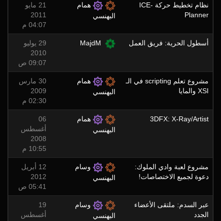
نظام تخطيط حركة ICE-
همام
21 مايو
2011
Planner
البهنسي
04:07 م
أسطول الحرية: فريق العمل
MajdM
29 يوليو
2010
09:07 ص
مشروع تعلم scripting في الـ
همام
30 مارس
XSI والمايا
2009
البهنسي
02:30 م
3DFX: X-Ray/Artist
همام
06
أغسطس
البهنسي
2008
10:55 م
مشروع لعبة وادي الملوك:
وسام
12 أبريل
دعوة لجميع الاختصاصات!
2012
البهنسي
05:41 ص
عبر السدم: ملتقى الأعضاء
وسام
19
الجدد
أغسطس
البهنسي