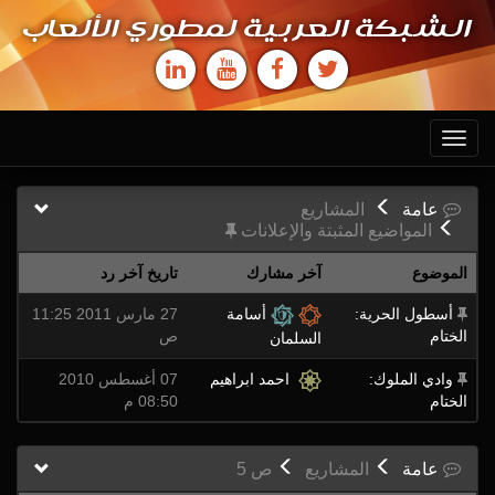
الشبكة العربية لمطوري الألعاب
Toggle
navigation
عامة
المشاريع
المواضيع المثبتة والإعلانات
الموضوع
آخر مشارك
تاريخ آخر رد
أسطول الحرية:
أسامة
27 مارس 2011 11:25
الختام
ص
السلمان
وادي الملوك:
احمد ابراهيم
07 أغسطس 2010
الختام
08:50 م
عامة
المشاريع
ص
5