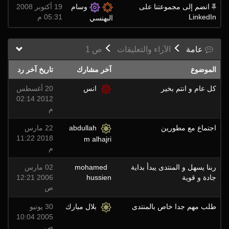
انضم إلى مجموعتنا على
وسام
19 أكتوبر 2008
LinkedIn
05:31 م
البهنسي
عامة
الآراء والتعليقات
ص
1
الموضوع
آخر مشارك
تاريخ آخر رد
كل عام و انتم بخير
انس
20 أغسطس
2012 02:14
م
اجتماع مع مطورين
abdullah
22 مارس
2018 11:22
m alhajri
م
ربنا يسهل و المنتدى يبدأ بداية
mohamed
02 مارس
جادة و قوية
hussien
2006 12:21
ص
طلب مهم جدا خاص بالمنتدى
بلال مبارك
30 يونيو
2005 10:04
ص