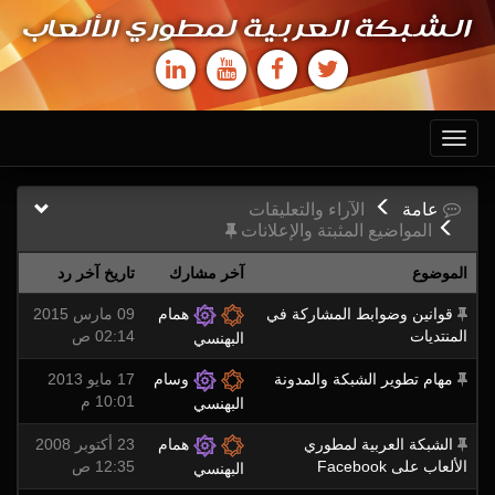
الشبكة العربية لمطوري الألعاب
Toggle
navigation
عامة
الآراء والتعليقات
المواضيع المثبتة والإعلانات
الموضوع
آخر مشارك
تاريخ آخر رد
قوانين وضوابط المشاركة في
همام
09 مارس 2015
المنتديات
02:14 ص
البهنسي
مهام تطوير الشبكة والمدونة
وسام
17 مايو 2013
10:01 م
البهنسي
الشبكة العربية لمطوري
همام
23 أكتوبر 2008
الألعاب على Facebook
12:35 ص
البهنسي