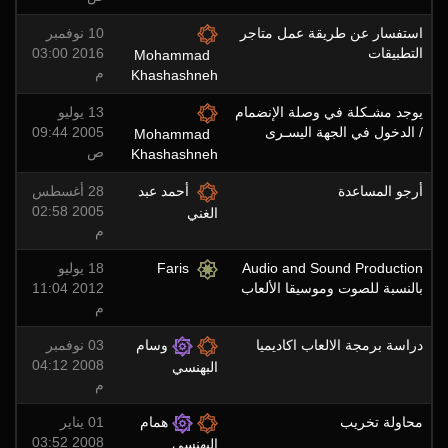
استفسار عن طريقة عمل متاجر
10 نوفمبر
التطبيقات
2016 03:00
Mohammad
م
Khashashneh
يوجد مشـكلة في وصلة الإنضمام
13 يوليو
/ الدخول في الجهة اليسـرى
2005 09:44
Mohammad
ص
Khashashneh
أرجو المساعدة
أحمد عبد
28 أغسطس
2005 02:58
الغني
م
Audio and Sound Production
Faris
18 يوليو
بالنسبة للصوت وموسيقا الألعاب
2012 11:04
م
دراسة برمجة الالعاب اكاديميا
وسام
03 نوفمبر
2008 04:12
البهنسي
م
محاولة تخريب
همام
01 يناير
2008 03:52
البهنسي