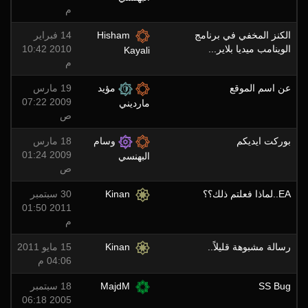
م
الكنز المخفي في برنامج
Hisham
14 فبراير
الوينامب ميديا بلاير...
2010 10:42
Kayali
م
عن اسم الموقع
مؤيد
19 مارس
2009 07:22
مارديني
ص
بوركت ايديكم
وسام
18 مارس
2009 01:24
البهنسي
ص
EA..لماذا فعلتم ذلك؟؟
Kinan
30 سبتمبر
2011 01:50
م
رسالة مشبوهة قليلاً..
Kinan
15 مايو 2011
04:06 م
SS Bug
MajdM
18 سبتمبر
2005 06:18