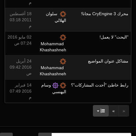
م
محرك CryEngine 3 مجانا!
سلوان
18 أغسطس
2011 03:18
الهلالي
م
"البحث" لا يعمل!
02 مايو 2016
07:24 ص
Mohammad
Khashashneh
مشاكل عنوان المواضيع
24 أبريل
2016 09:42
Mohammad
ص
Khashashneh
رابط خاطئ "أحدث المشاركات"؟
وسام
14 فبراير
2016 07:49
البهنسي
م
»
«