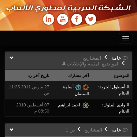
الشبكة العربية لمطوري الألعاب
Toggle
navigation
عامة
المشاريع
المواضيع المثبتة والإعلانات
الموضوع
آخر مشارك
تاريخ آخر رد
أسطول الحرية:
أسامة
27 مارس 2011 11:25
الختام
ص
السلمان
وادي الملوك:
احمد ابراهيم
07 أغسطس 2010
الختام
08:50 م
عامة
المشاريع
ص
1