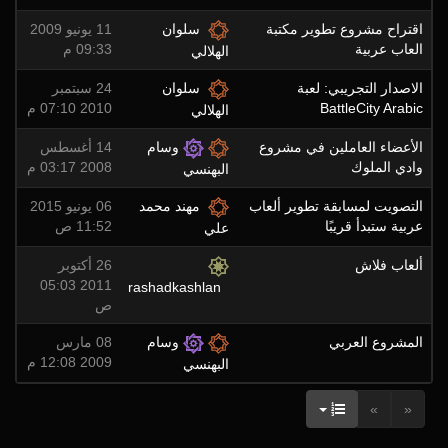
اقتراح مشروع تطوير مكتبة
سلوان
11 يونيو 2009
العاب عربية
09:33 م
الهلالي
الاصدار التجريبي: لعبة
سلوان
24 سبتمبر
BattleCity Arabic
2010 07:10 م
الهلالي
الأعضاء العاملين في مشروع
وسام
14 أغسطس
وادي الملوك
2008 03:17 م
البهنسي
التصويت لمسابقة تطوير ألعاب
مهند محمد
06 يونيو 2015
عربية ستبدأ قريبًا
11:52 ص
علي
ألعاب فلاش
26 أكتوبر
2011 05:03
rashadkashlan
ص
المشروع العربي
وسام
08 مارس
2009 12:08 م
البهنسي
»
«