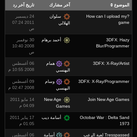
الموضوع
آخر مشارك
تاريخ آخر رد
?How can I upload my
سلوان
24 ديسمبر
2011 07:24
game
الهلالي
ص
3DFX: Hazy
أحمد برهام
30 نوفمبر
2008 10:40
Blur/Programmer
ص
3DFX: X-Ray/Artist
همام
06 أغسطس
2008 10:55 م
البهنسي
3DFX: X-Ray/Programmer
وسام
09 أغسطس
2008 02:47 م
البهنسي
Join New Age Games
New Age
14 مايو 2011
04:09 م
Games
Octobar War : Delta Sand
أسامة ديب
17 يناير 2011
1973
01:05 م
Tresspassed لعبة الرعب
أسامة
06 أغسطس