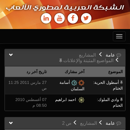
الشبكة العربية لمطوري الألعاب
Toggle
navigation
عامة
المشاريع
المواضيع المثبتة والإعلانات
الموضوع
آخر مشارك
تاريخ آخر رد
أسطول الحرية:
أسامة
27 مارس 2011 11:25
الختام
ص
السلمان
وادي الملوك:
احمد ابراهيم
07 أغسطس 2010
الختام
08:50 م
عامة
المشاريع
ص
2