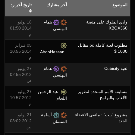
الموضوع
آخر مشارك
تاريخ آخر رد
وادي الملوك على منصة
همام
18 يوليو
2014 01:50
XBOX360
البهنسي
م
مطلوب لعبة كاملة pc مقابل
05 فبراير
2014 10:55
1000 $
AbdoHassan
م
لعبة Cubicity
همام
27 يونيو
2013 02:55
البهنسي
ص
مسابقة الأمم المتحدة لتطوير
عبد الرحمن
27 يوليو
الألعاب والبرامج
2012 10:57
اللحام
م
مشروع "بيت" : ملتقى الاعضاء
أسامة
21 يوليو
الجدد
2012 03:02
السلمان
ص