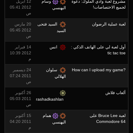
مشروع لعبة وادي الملوك: دعوة
وسام
12 أبريل
لجميع الاختصاصات!
2012 05:41
البهنسي
ص
لعبة عملية الرضوان
السيد فتحى
20 مارس
2012 05:45
السيد
ص
أول لعبة لي على الهاتف الذكي :
انس
14 فبراير
2012 10:39
tic tac toe
م
?How can I upload my game
سلوان
24 ديسمبر
2011 07:24
الهلالي
ص
ألعاب فلاش
26 أكتوبر
2011 05:03
rashadkashlan
ص
لعبة Bruce Lee على
همام
15 أكتوبر
2011 04:20
Commodore 64
البهنسي
م