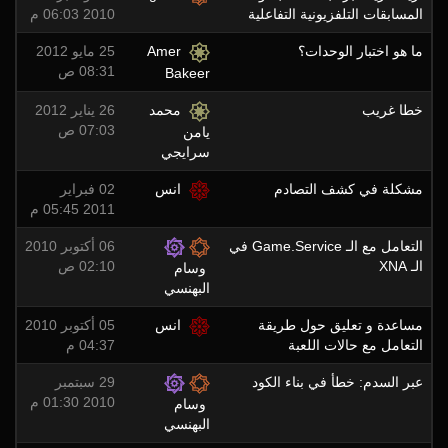
المسابقات التلفزيونية التفاعلية
2010 06:03 م
ما هو اختبار الوحدات؟
Amer
25 مايو 2012
08:31 ص
Bakeer
خطا غريب
محمد
26 يناير 2012
07:03 ص
يامن
سرايجي
مشكلة في كشف التصادم
انس
02 فبراير
2011 05:45 م
التعامل مع الـ Game.Service في
06 أكتوبر 2010
الـ XNA
02:10 ص
وسام
البهنسي
مساعدة و تعليق حول طريقة
انس
05 أكتوبر 2010
التعامل مع حالات اللعبة
04:37 م
عبر السدم: خطأ في بناء الكود
29 سبتمبر
2010 01:30 م
وسام
البهنسي