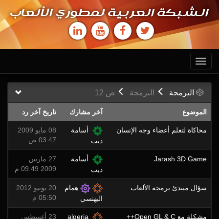
الشبكة العربية لمطوري الألعاب
Toggle
navigation
البرمجة
البرمجة
ص
12
الموضوع
آخر مشارك
تاريخ آخر رد
محاكاة لتعلم أعضاء وجه الإنسان
أسامة
08 مايو 2009
03:47 ص
ديب
Jarash 3D Game
أسامة
27 مارس
2009 09:49 م
ديب
سؤال مبتدئ برمجة الألعاب
همام
20 يونيو 2012
05:50 م
البهنسي
مشكلة مع Open GL & C++
algeria
23 أغسطس