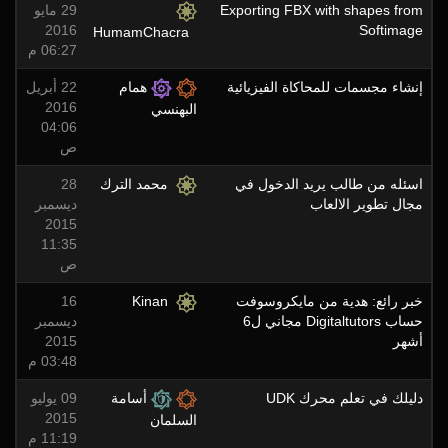
Exporting FBX with shapes from
29 مايو
2016
Softimage
HumamChacra
06:27 م
إنشاء مجسمات للمحاكاة الفيزيائية
همام
22 أبريل
2016
البهنسي
04:06
ص
اسئله من طالب يريد الدخول في
محمد الترك
28
مجال تطوير الالعاب
ديسمبر
2015
11:35
ص
خبر رائع: هدية من مايكروسوفت
Kinan
16
حساب Digitaltutors مجاني ل6
ديسمبر
أشهر
2015
03:48 م
دليلك في تعلم محرك UDK
أسامة
09 يوليو
2015
السلمان
11:19 م