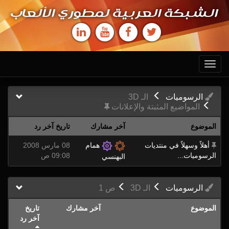
الشبكة العربية لمطوري الألعاب
Toggle
navigation
الرسوميات
الـ 3D
المواضيع المثبتة والإعلانات
الموضوع
آخر مشارك
تاريخ آخر رد
أهلاً وسهلاً في منتديات
همام
08 مارس 2008
الرسوميات...
09:08 ص
البهنسي
الرسوميات
الـ 3D
ص
1
الموضوع
آخر مشارك
تاريخ
آخر رد