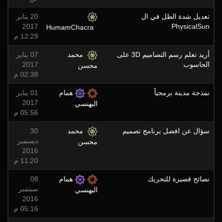
تعديل شدة الظل في ال
20 يناير
2017
PhysicalSun
HumamChacra
12:29 م
أريد تعلم رسم التصاميم 3D على
محمد
07 يناير
الحاسوب
2017
محسن
02:38 م
نمذجة مدينة برمجياً
همام
01 يناير
2017
البهنسي
05:56 م
سؤال عن افضل برنامج تصميم
محمد
30
ديسمبر
محسن
2016
11:20 م
نصائح قصيرة للتحريك
همام
08
سبتمبر
البهنسي
2016
05:16 م