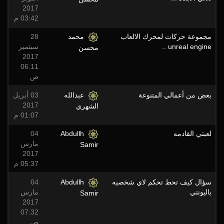
2017
03:42 م
مجموعة حركات لمحرك الالعاب
محمد
28
unreal engine ..
سبتمبر
محسن
2017
06:11
ص
بعض من أعمالي المتنوعة
عبدالله
03 أبريل
2017
الشهري
01:07 م
لعبتي القادمه
Abdullh
04
مارس
Samir
2017
05:37 م
سؤال كيف تحط تحكم لاي شخصيه
Abdullh
04
باليونتي
مارس
Samir
2017
07:32
ص