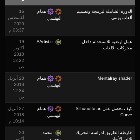
الدورة الشاملة لبرمجة وتصميم
همام
16
ألعاب يونتي
أغسطس
البهنسي
2020
03:37 م
عمل ارضية للاستخدام داخل
AArtistic
19
محركات الالعاب
أكتوبر
2018
12:22
ص
Mentalray shader
همام
28 أبريل
2018
البهنسي
12:34
ص
كيف نحصل على Silhouette as
همام
27 أبريل
2018
Curve
البهنسي
10:14 م
خارطة الطريق لدراسة التحريك
محمد
20
ثلاثي الأبعاد ...
أكتوبر
محسن