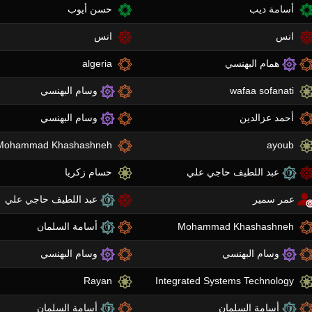
أسامة ديب
حسن أيوب
انس
انس
همام البهنسي
algeria
wafaa sofanati
وسام البهنسي
أحمد عزالدين
وسام البهنسي
Mohammad Khashashneh
ayoub
عبد اللطيف حاجي علي
حسام زكريا
عمر سمير
عبد اللطيف حاجي علي
Mohammad Khashashneh
أسامة السلمان
وسام البهنسي
وسام البهنسي
Rayan
Integrated Systems Technology
أسامة السلمان
أسامة السلمان