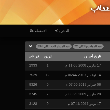
عاب
الدخول
الانضمام
عدد المواضيع الكلي 72
عدد المشاركات الكلي 394
تاريخ آخر رد
الردود
قراءات
17 مارس 2008 11:08 م
1
2933
14 نوفمبر 2010 06:44 م
12
7529
06 فبراير 2018 07:00 م
0
8326
28 مارس 2009 06:29 م
2
3745
17 يونيو 2011 07:16 م
0
3128