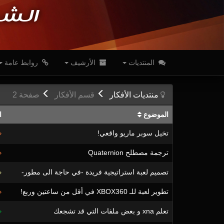
الشب
المنتديات
الأرشيف
روابط عامة
منتديات
الأفكار
قسم
الأفكار
ص
فحة
2
الموضوع
ا
تخيل سوبر ماريو واقعي!
ترجمة مصطلح Quaternion
تصميم لعبة استراتيجية فريدة -في حاجة الى مطور-
تطوير لعبة للـ XBOX360 في أقل من ساعتين وربع!
تعلم xna و بعض ملفات التي قد تشجعك