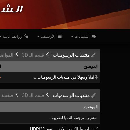
الشب
المنتديات
الأرشيف
روابط عامة
منتديات
الرسوميات
قسم
الـ 3D
المواضيع
الموضوع
ا
أهلاً وسهلاً في منتديات الرسوميات...
منتديات
الرسوميات
قسم
الـ 3D
ص
فحة
2
الموضوع
مشروع ترجمة المايا للعربية.
كيف اضبط الكاميرا لاصور صور ??HDRI