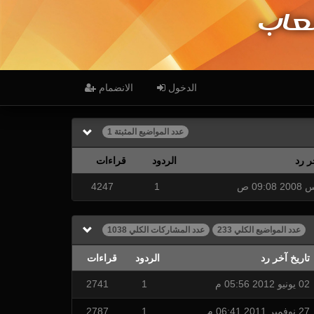
عاب
الدخول
الانضمام
عدد المواضيع المثبتة 1
ر رد
الردود
قراءات
4247
1
عدد المواضيع الكلي 233
عدد المشاركات الكلي 1038
تاريخ آخر رد
الردود
قراءات
02 يونيو 2012 05:56 م
1
2741
27 نوفمبر 2011 06:41 م
1
2787