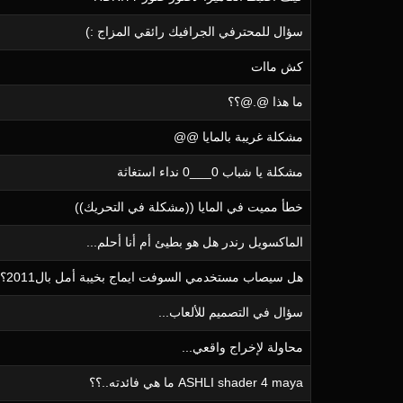
سؤال للمحترفي الجرافيك رائقي المزاج :)
كش ماات
ما هذا @.@؟؟
مشكلة غريبة بالمايا @@
مشكلة يا شباب 0___0 نداء استغاثة
خطأ مميت في المايا ((مشكلة في التحريك))
الماكسويل رندر هل هو بطيئ أم أنا أحلم...
هل سيصاب مستخدمي السوفت ايماج بخيبة أمل بال2011؟؟؟؟
سؤال في التصميم للألعاب...
محاولة لإخراج واقعي...
ASHLI shader 4 maya ما هي فائدته..؟؟